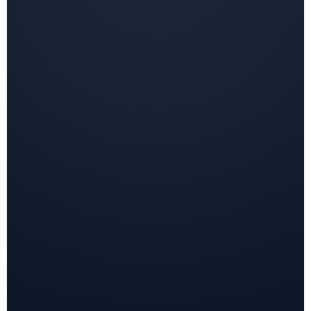
Temalar
7/24
Ulaşılabilir &
Destek
Ulaşılması Zor
Whatsapp
Hattı
%100
SEO
Sadece Görsel
Semantik
Uyumu
Odaklı
Kodlama
✅ Evet,
Google
Partner
❌ Hayır
Partner
Ajans