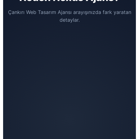
Çankırı Web Tasarım Ajansı arayışınızda fark yaratan
detaylar.
Sıradan
Kriterler
Nexus Ajans
Freelancer/Ajans
600+
Referans &
Tecrübe
Az Sayıda Proje
Kurumsal
Yapı
En Son
Sürüm &
Crack/Warez
Teknoloji
Lisanslı
Yazılımlar