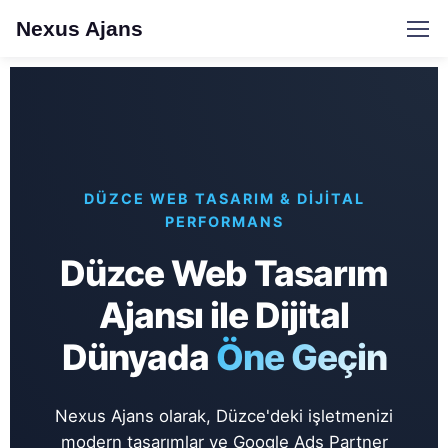
Nexus Ajans
DÜZCE WEB TASARIM & DIJITAL
PERFORMANS
Düzce Web Tasarım
Ajansı ile Dijital
Dünyada
Öne Geçin
Nexus Ajans olarak, Düzce'deki işletmenizi
modern tasarımlar ve Google Ads Partner