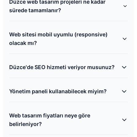
Düzce web tasarım projeleri ne kadar
sürede tamamlanır?
Kurumsal web siteleri genellikle 7-10 iş günü, e-
ticaret siteleri ise kapsamına göre 15-25 iş günü
Web sitesi mobil uyumlu (responsive)
içerisinde teslim edilmektedir.
olacak mı?
Kesinlikle. Nexus Ajans olarak tasarladığımız tüm
siteler telefon, tablet ve masaüstü cihazlarda %100
Düzce'de SEO hizmeti veriyor musunuz?
uyumlu çalışır.
Evet, yerel SEO çalışmaları ile firmanızı Düzce ve
çevresindeki aramalarda üst sıralara taşıyoruz.
Yönetim paneli kullanabilecek miyim?
Evet, Türkçe ve kullanıcı dostu yönetim paneli
sayesinde kod bilgisine ihtiyaç duymadan
Web tasarım fiyatları neye göre
içeriklerinizi güncelleyebilirsiniz.
belirleniyor?